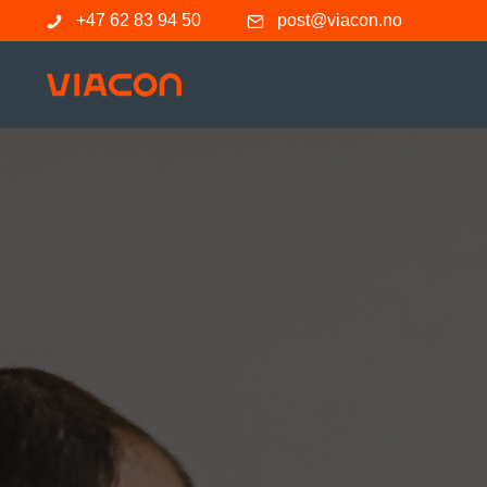
+47 62 83 94 50
post@viacon.no