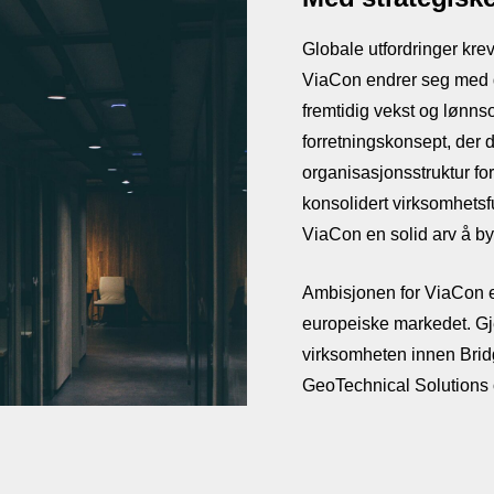
Globale utfordringer kre
ViaCon endrer seg med d
fremtidig vekst og lønnsom
forretningskonsept, der d
organisasjonsstruktur fo
konsolidert virksomhetsf
ViaCon en solid arv å by
Ambisjonen for ViaCon e
europeiske markedet. Gj
virksomheten innen Brid
GeoTechnical Solutions
Solutions. Når vi arbei
produksjonseffektivitete
også lønnsomheten. ViaCo