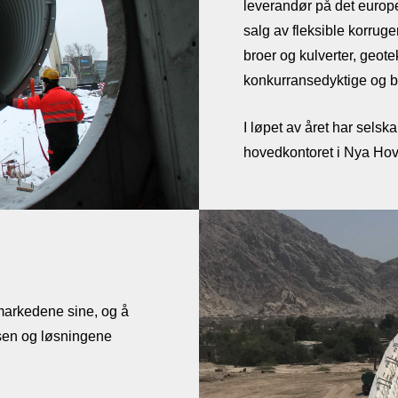
leverandør på det europ
salg av fleksible korruge
broer og kulverter, geot
konkurransedyktige og b
I løpet av året har sels
hovedkontoret i Nya Hov
markedene sine, og å
nsen og løsningene