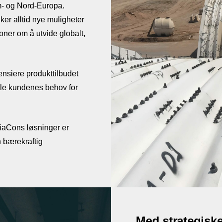
m- og Nord-Europa.
er alltid nye muligheter
ner om å utvide globalt,
nsiere produkttilbudet
lle kundenes behov for
ViaCons løsninger er
n bærekraftig
Med strategiske