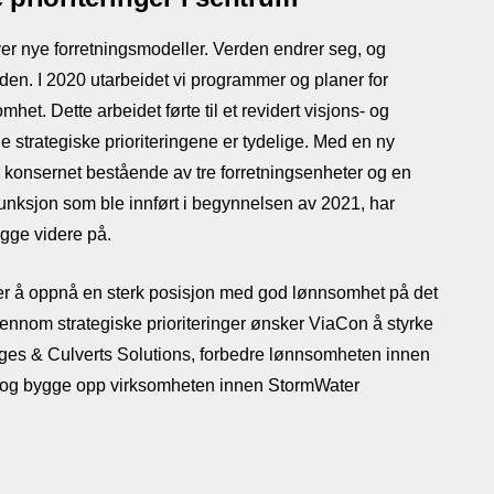
ver nye forretningsmodeller. Verden endrer seg, og
en. I 2020 utarbeidet vi programmer og planer for
het. Dette arbeidet førte til et revidert visjons- og
e strategiske prioriteringene er tydelige. Med en ny
r konsernet bestående av tre forretningsenheter og en
unksjon som ble innført i begynnelsen av 2021, har
gge videre på.
r å oppnå en sterk posisjon med god lønnsomhet på det
ennom strategiske prioriteringer ønsker ViaCon å styrke
ges & Culverts Solutions, forbedre lønnsomheten innen
 og bygge opp virksomheten innen StormWater
der konsekvent mot samme mål og øker
n ved hjelp av den nye virksomhetsfunksjonen, styrker vi
n blir dermed en sterkere partner for alle