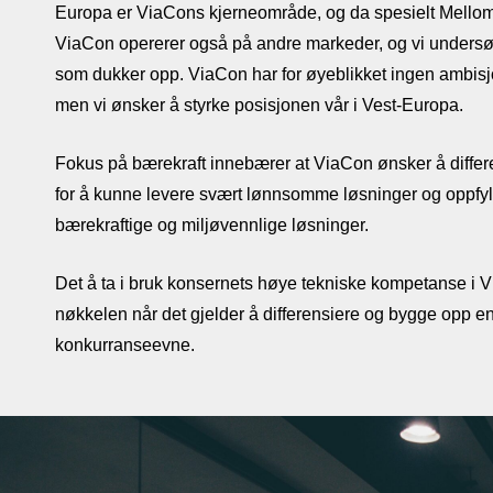
Europa er ViaCons kjerneområde, og da spesielt Mello
ViaCon opererer også på andre markeder, og vi undersøk
som dukker opp. ViaCon har for øyeblikket ingen ambisjo
men vi ønsker å styrke posisjonen vår i Vest-Europa.
Fokus på bærekraft innebærer at ViaCon ønsker å differe
for å kunne levere svært lønnsomme løsninger og oppfy
bærekraftige og miljøvennlige løsninger.
Det å ta i bruk konsernets høye tekniske kompetanse i 
nøkkelen når det gjelder å differensiere og bygge opp e
konkurranseevne.