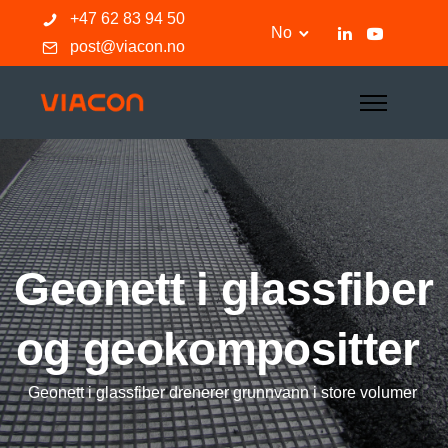
+47 62 83 94 50
No
post@viacon.no
Geonett i glassfiber
og geokompositter
Geonett i glassfiber drenerer grunnvann i store volumer